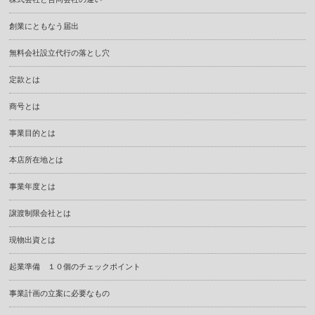
創業にともなう届出
無料会社設立代行の落とし穴
定款とは
商号とは
事業目的とは
本店所在地とは
事業年度とは
譲渡制限会社とは
現物出資とは
起業準備 １０個のチェックポイント
事業計画の立案に必要なもの