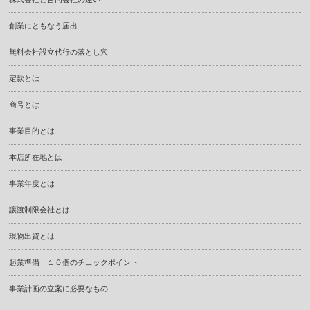
創業にともなう届出
無料会社設立代行の落とし穴
定款とは
商号とは
事業目的とは
本店所在地とは
事業年度とは
譲渡制限会社とは
現物出資とは
起業準備 １０個のチェックポイント
事業計画の立案に必要なもの